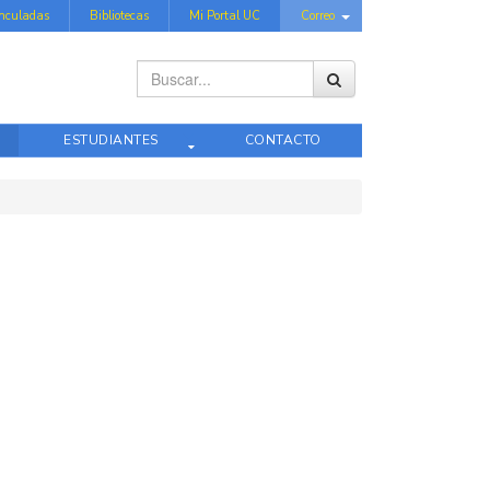
inculadas
Bibliotecas
Mi Portal UC
Correo
Buscar...
ESTUDIANTES
CONTACTO