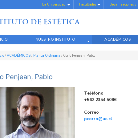
La Universidad
Facultades
Organizaciones v
TITUTO DE ESTÉTICA
ICIO
NUESTRO INSTITUTO
ACADÉMICOS
icio
/
ACADÉMICOS
/
Planta Ordinaria
/
Corro Penjean, Pablo
o Penjean, Pablo
Teléfono
+562 2354 5086
Correo
pcorro@uc.cl