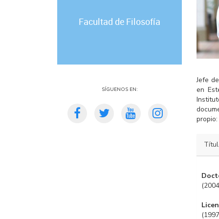
Facultad de Filosofía
Jefe de
Síguenos en:
en Est
Institu
documen
propio:
Títu
Docto
(2004
Licen
(1997