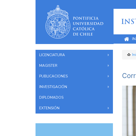
INS
IN
LICENCIATURA
In
MAGISTER
Corr
PUBLICACIONES
INVESTIGACIÓN
DIPLOMADOS
EXTENSIÓN