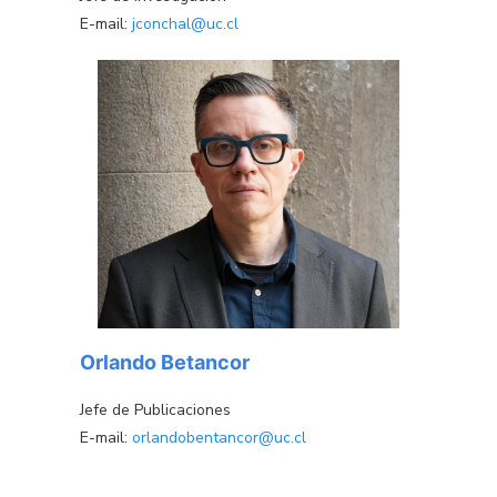
E-mail:
jconchal@uc.cl
Orlando Betancor
Jefe de Publicaciones
E-mail:
orlandobentancor@uc.cl