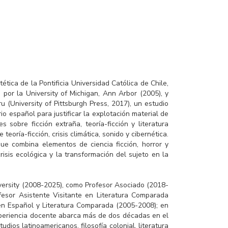
ética de la Pontificia Universidad Católica de Chile,
or la University of Michigan, Ann Arbor (2005), y
u (University of Pittsburgh Press, 2017), un estudio
io español para justificar la explotación material de
 sobre ficción extraña, teoría-ficción y literatura
oría-ficción, crisis climática, sonido y cibernética.
que combina elementos de ciencia ficción, horror y
crisis ecológica y la transformación del sujeto en la
versity (2008-2025), como Profesor Asociado (2018-
fesor Asistente Visitante en Literatura Comparada
 en Español y Literatura Comparada (2005-2008); en
experiencia docente abarca más de dos décadas en el
ios latinoamericanos, filosofía colonial, literatura