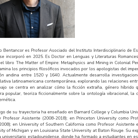
 Bentancor es Profesor Asociado del Instituto Interdisciplinario de Est
se incorporó en 2025. Es Doctor en Lenguas y Literaturas Romances p
el libro The Matter of Empire: Metaphysics and Mining in Colonial Per
mina los principios filosóficos invocados por los apologistas del imper
ión andina entre 1520 y 1640. Actualmente desarrolla investigaciones
ativa latinoamericana contemporánea, explorando las relaciones entre te
bajo se centra en analizar cómo la ficción extraña, género híbrido 
ura popular, teoriza ficcionalmente sobre la ontología vibracional, la 
ernética.
argo de su trayectoria ha enseñado en Barnard College y Columbia Uni
y Profesor Asistente (2008-2018); en Princeton University como Pro
2008); en University of Southern California como Profesor Asistente
sity of Michigan y en Louisiana State University at Baton Rouge. Su 
 universitario estadounidense, donde ha formado a estudiantes en estud