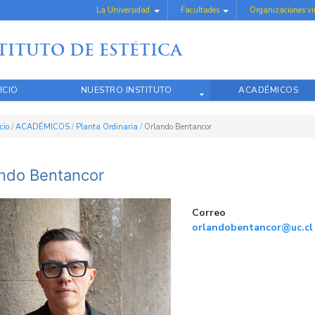
La Universidad
Facultades
Organizaciones v
TITUTO DE ESTÉTICA
ICIO
NUESTRO INSTITUTO
ACADÉMICOS
icio
/
ACADÉMICOS
/
Planta Ordinaria
/
Orlando Bentancor
ndo Bentancor
Correo
orlandobentancor@uc.cl