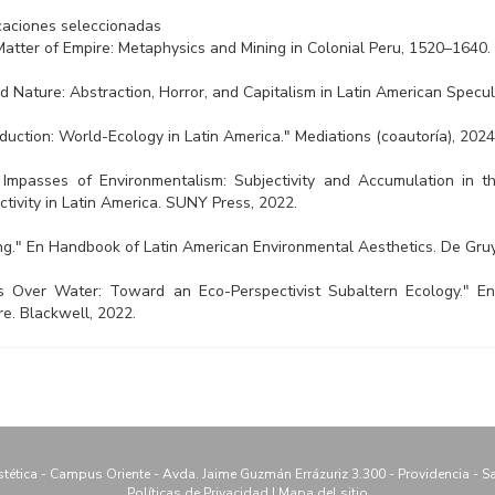
caciones seleccionadas
atter of Empire: Metaphysics and Mining in Colonial Peru, 1520–1640. U
d Nature: Abstraction, Horror, and Capitalism in Latin American Specula
oduction: World-Ecology in Latin America." Mediations (coautoría), 2024
Impasses of Environmentalism: Subjectivity and Accumulation in t
ctivity in Latin America. SUNY Press, 2022.
ng." En Handbook of Latin American Environmental Aesthetics. De Gruy
 Over Water: Toward an Eco-Perspectivist Subaltern Ecology." E
re. Blackwell, 2022.
Estética - Campus Oriente - Avda. Jaime Guzmán Errázuriz 3.300 - Providencia - Sa
Políticas de Privacidad
|
Mapa del sitio