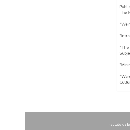
Publi
The M
"Weir
"Intr
"The 
Subje
"Mini
"Wars
Cultu
Instituto de 