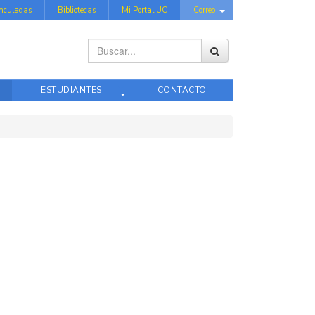
inculadas
Bibliotecas
Mi Portal UC
Correo
Buscar...
ESTUDIANTES
CONTACTO