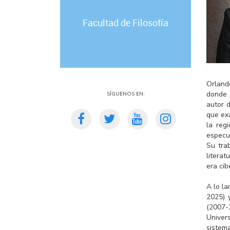
Facultad de Filosofía
Orlando
Síguenos en:
donde 
autor d
que exa
la reg
especul
Su tra
literat
era cib
A lo l
2025) 
(2007-
Univer
sistema