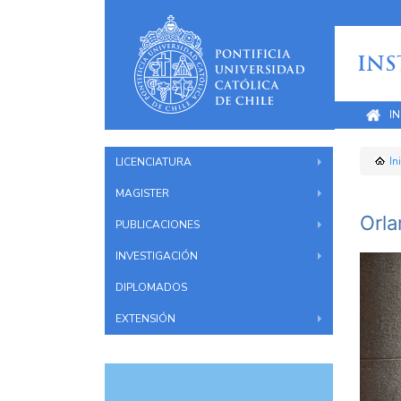
INS
IN
LICENCIATURA
In
MAGISTER
Orla
PUBLICACIONES
INVESTIGACIÓN
DIPLOMADOS
EXTENSIÓN