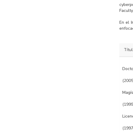
cyberp
Facult
En el 
enfocad
Títu
Docto
(2005
Magís
(1999
Licen
(1997